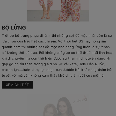
BỘ LỬNG
Trút bỏ bộ trang phục đi làm, thì những set đồ mặc nhà luôn là sự
lựa chọn của hầu hết các chị em. Với thời tiết SG hay nóng ẩm
quanh năm thì những set đồ mặc nhà dáng lửng luôn là sự "chân
ái" không thể bỏ qua. Bởi không chỉ giúp cơ thể thoải mái linh hoạt
khi di chuyển mà còn thể hiện được sự thanh lịch duyên dáng khi
gặp gỡ người thân trong gia đình. 🌿 Vải kate, Tole Hàn Quốc,
cotton lụa....luôn là sự lựa chọn của Jubbie bởi khả năng thấm hút
tuyệt vời mà vẫn không cảm thấy khó chịu ẩm ướt của mồ hôi.
XEM CHI TIẾT