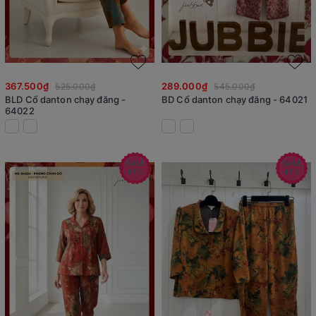
367.500₫
289.000₫
525.000₫
545.000₫
BLD Cổ danton chạy đăng -
BD Cổ danton chạy đăng - 64021
64022
SALE
SALE
47%
47%