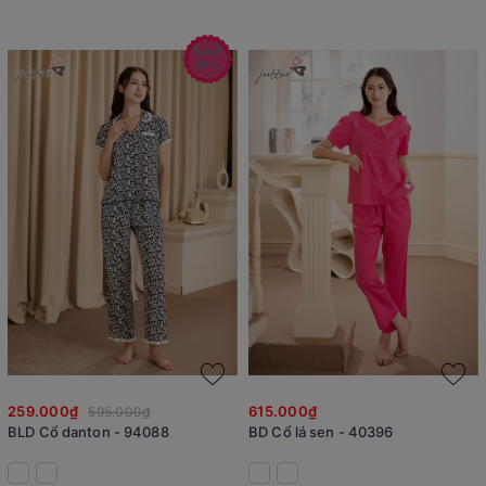
SALE
56%
259.000₫
615.000₫
595.000₫
BLD Cổ danton - 94088
BD Cổ lá sen - 40396