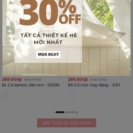
289.000₫
289.000₫
565.000₫
515.000₫
BL Cổ danton viền ren - 32590
BS Cổ tròn chạy đăng - 3181
XEM THÊM 81 SẢN PHẨM