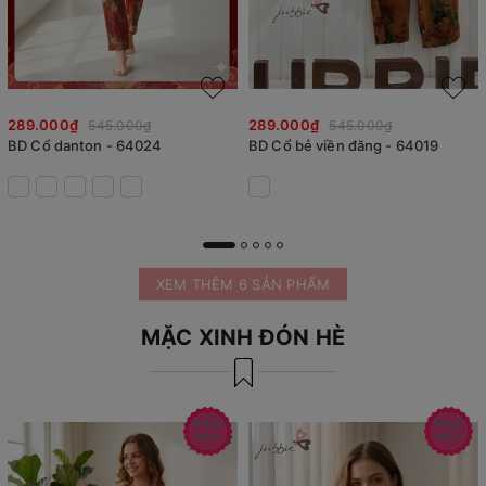
289.000₫
289.000₫
545.000₫
545.000₫
BD Cổ danton - 64024
BD Cổ bẻ viền đăng - 64019
XEM THÊM 6 SẢN PHẨM
MẶC XINH ĐÓN HÈ
SALE
SALE
44%
44%