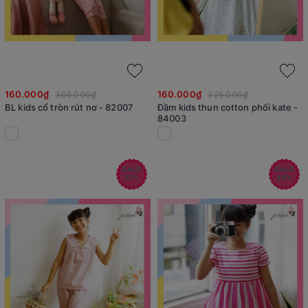
160.000₫
160.000₫
305.000₫
325.000₫
BL kids cổ tròn rút nơ - 82007
Đầm kids thun cotton phối kate -
84003
SALE
SALE
57%
49%