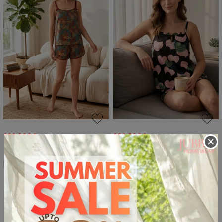
289.000₫
289.000₫
515.000₫
515.000₫
×
BS 2 dây nơ - 91115
Bộ short 2 dây - 91113
SALE
SALE
49%
44%