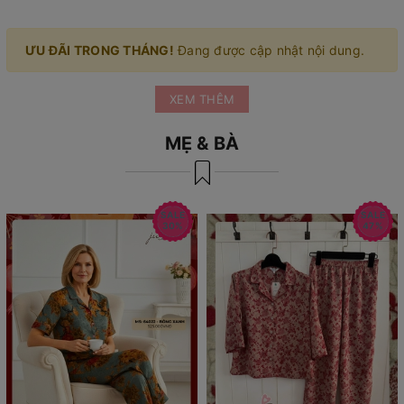
ƯU ĐÃI TRONG THÁNG!
Đang được cập nhật nội dung.
XEM THÊM
MẸ & BÀ
SALE
SALE
30%
47%