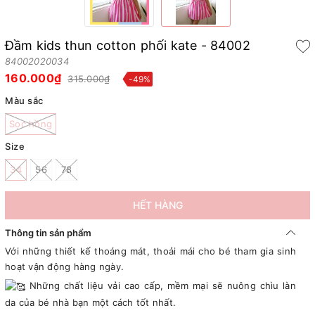
Đầm kids thun cotton phối kate - 84002
84002020034
160.000₫
315.000₫
-49%
Màu sắc
Sọc hồng
Size
34
56
78
HẾT HÀNG
Thông tin sản phẩm
Với những thiết kế thoáng mát, thoải mái cho bé tham gia sinh
hoạt vận động hàng ngày.
Những chất liệu vải cao cấp, mềm mại sẽ nuông chìu làn
da của bé nhà bạn một cách tốt nhất.