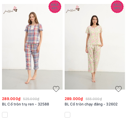
SALE
SALE
45%
48%
289.000₫
289.000₫
525.000₫
555.000₫
BL Cổ tròn trụ ren - 32588
BL Cổ tròn chạy đăng - 32602