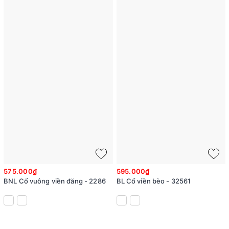
575.000₫
595.000₫
BNL Cổ vuông viền đăng - 2286
BL Cổ viền bèo - 32561