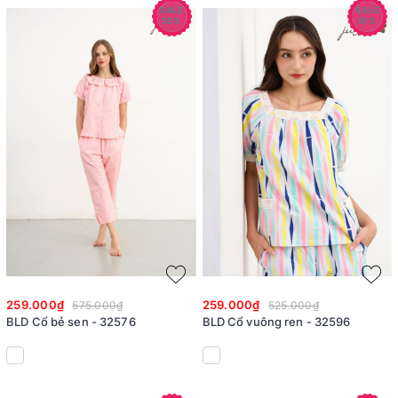
SALE
SALE
55%
51%
259.000₫
259.000₫
575.000₫
525.000₫
BLD Cổ bẻ sen - 32576
BLD Cổ vuông ren - 32596