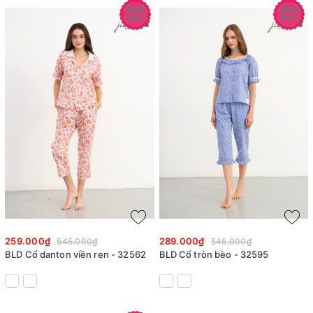
SALE
SALE
52%
47%
259.000₫
289.000₫
545.000₫
545.000₫
BLD Cổ danton viền ren - 32562
BLD Cổ tròn bèo - 32595