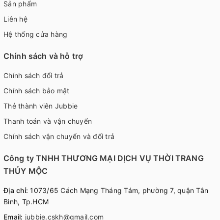
Về Jubbie
Trang chủ
Giới thiệu
Sản phẩm
Liên hệ
Hệ thống cửa hàng
Chính sách và hỗ trợ
Chính sách đổi trả
Chính sách bảo mật
Thẻ thành viên Jubbie
Thanh toán và vận chuyển
Chính sách vận chuyển và đổi trả
Công ty TNHH THƯƠNG MẠI DỊCH VỤ THỜI TRANG