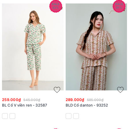
SALE
SALE
52%
51%
259.000₫
289.000₫
545.000₫
585.000₫
BL Cổ V viền ren - 32587
BLD Cổ danton - 93252