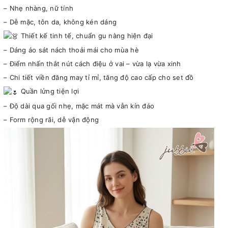
– Nhẹ nhàng, nữ tính
– Dễ mặc, tôn da, không kén dáng
Thiết kế tinh tế, chuẩn gu nàng hiện đại
– Dáng áo sát nách thoải mái cho mùa hè
– Điểm nhấn thắt nút cách điệu ở vai – vừa lạ vừa xinh
– Chi tiết viền đăng may tỉ mỉ, tăng độ cao cấp cho set đồ
Quần lửng tiện lợi
– Độ dài qua gối nhẹ, mặc mát mà vẫn kín đáo
– Form rộng rãi, dễ vận động