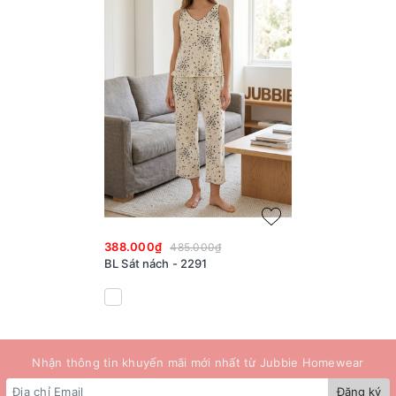
388.000₫
485.000₫
BL Sát nách - 2291
Nhận thông tin khuyến mãi mới nhất từ Jubbie Homewear
Đăng ký