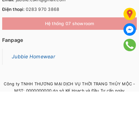
Điện thoại:
0283 970 3868
Hệ thống 07 showroom
Fanpage
Jubbie Homewear
Công ty TNHH THƯƠNG MẠI DỊCH VỤ THỜI TRANG THỦY MỘC -
MST: 0000000000 do sở Kế Hoạch và Đầu Tư cấp ngày
00/00/0000
© Bản quyền thuộc về
Jubbie
Cung cấp bởi
Sapo