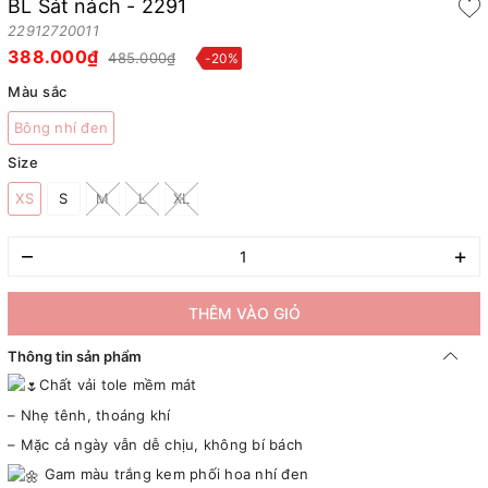
BL Sát nách - 2291
22912720011
388.000₫
485.000₫
-20%
Màu sắc
Bông nhí đen
Size
XS
S
M
L
XL
–
+
THÊM VÀO GIỎ
Thông tin sản phẩm
Chất vải tole mềm mát
– Nhẹ tênh, thoáng khí
– Mặc cả ngày vẫn dễ chịu, không bí bách
Gam màu trắng kem phối hoa nhí đen