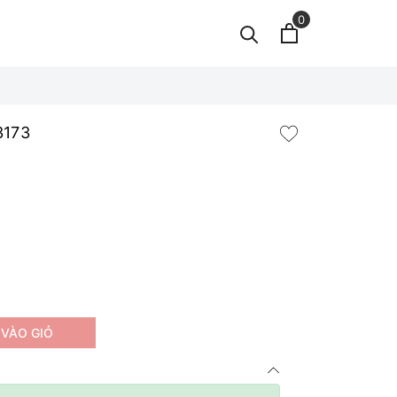
0
3173
VÀO GIỎ