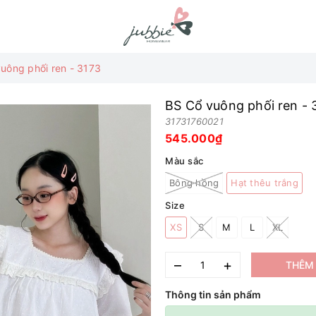
uông phối ren - 3173
BS Cổ vuông phối ren - 
31731760021
545.000₫
Màu sắc
Bông hồng
Hạt thêu trắng
Size
XS
S
M
L
XL
–
+
THÊM 
Thông tin sản phẩm