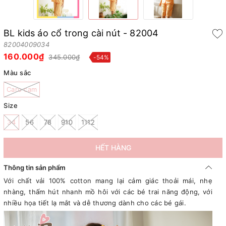
BL kids áo cổ trong cài nút - 82004
82004009034
160.000₫
345.000₫
-54%
Màu sắc
Caro cam
Size
34
56
78
910
1112
HẾT HÀNG
Thông tin sản phẩm
Với chất vải 100% cotton mang lại cảm giác thoải mái, nhẹ
nhàng, thấm hút nhanh mồ hôi với các bé trai năng động, với
nhiều họa tiết lạ mắt và dễ thương dành cho các bé gái.