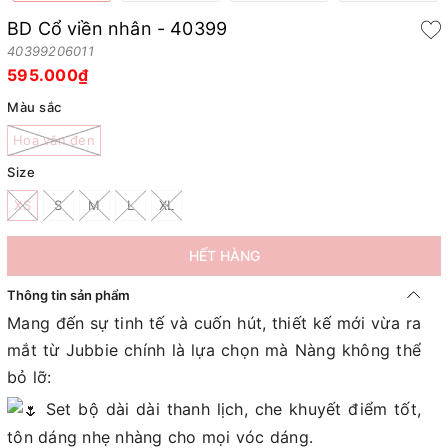
BD Cổ viền nhân - 40399
40399206011
595.000₫
Màu sắc
Hoa văn đen
Size
XS
S
M
L
XL
HẾT HÀNG
Thông tin sản phẩm
Mang đến sự tinh tế và cuốn hút, thiết kế mới vừa ra
mắt từ Jubbie chính là lựa chọn mà Nàng không thể
bỏ lỡ:
Set bộ dài dài thanh lịch, che khuyết điểm tốt,
tôn dáng nhẹ nhàng cho mọi vóc dáng.