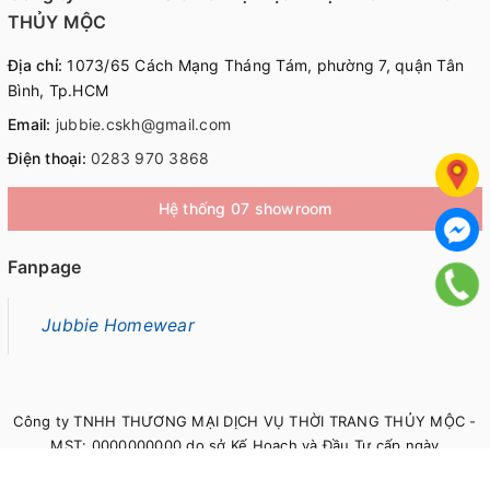
THỦY MỘC
Địa chỉ:
1073/65 Cách Mạng Tháng Tám, phường 7, quận Tân
Bình, Tp.HCM
Email:
jubbie.cskh@gmail.com
Điện thoại:
0283 970 3868
Hệ thống 07 showroom
Fanpage
Jubbie Homewear
Công ty TNHH THƯƠNG MẠI DỊCH VỤ THỜI TRANG THỦY MỘC -
MST: 0000000000 do sở Kế Hoạch và Đầu Tư cấp ngày
00/00/0000