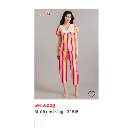
595.000₫
BL đô ren trắng - 32515