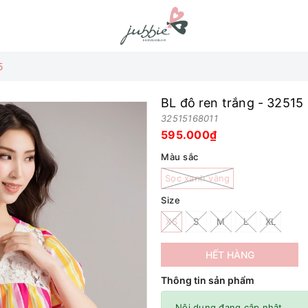
5
BL đô ren trắng - 32515
32515168011
595.000₫
Màu sắc
Sọc xanh vàng
Size
XS
S
M
L
XL
HẾT HÀNG
Thông tin sản phẩm
Nội dung đang cập nhật.