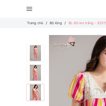
Trang chủ
Bộ lửng
BL đô ren trắng - 3251