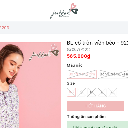
92203
BL cổ tròn viền bèo - 9
92203174011
565.000₫
Màu sắc
Bông xanh tím
Bông trắng ke
Size
XS
S
M
L
XL
HẾT HÀNG
Thông tin sản phẩm
Nội dung đang cập nhật.