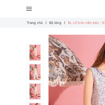
Trang chủ
Bộ lửng
BL cổ tròn viền bèo - 