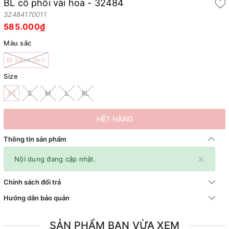
BL cổ phối vải hoa - 32484
32484170011
585.000₫
Màu sắc
Bi xanh đen
Size
XS
S
M
L
XL
HẾT HÀNG
Thông tin sản phẩm
×
Nội dung đang cập nhật.
Chính sách đổi trả
Hướng dẫn bảo quản
SẢN PHẨM BẠN VỪA XEM