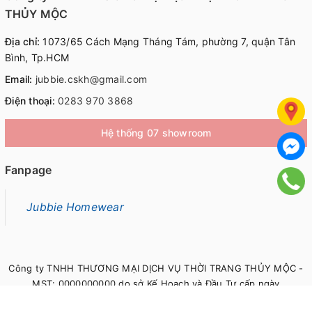
THỦY MỘC
Địa chỉ:
1073/65 Cách Mạng Tháng Tám, phường 7, quận Tân
Bình, Tp.HCM
Email:
jubbie.cskh@gmail.com
Điện thoại:
0283 970 3868
Hệ thống 07 showroom
Fanpage
Jubbie Homewear
Công ty TNHH THƯƠNG MẠI DỊCH VỤ THỜI TRANG THỦY MỘC -
MST: 0000000000 do sở Kế Hoạch và Đầu Tư cấp ngày
00/00/0000