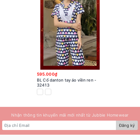
595.000₫
BL Cổ danton tay áo viền ren -
32413
Nhận thông tin khuyến mãi mới nhất từ Jubbie Homewear
Đăng ký