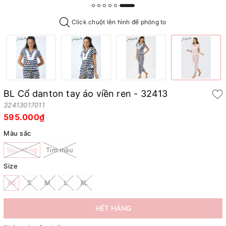
Click chuột lên hình để phóng to
BL Cổ danton tay áo viền ren - 32413
32413017011
595.000₫
Màu sắc
Sọc hồng
Tim màu
Size
XS
S
M
L
XL
HẾT HÀNG