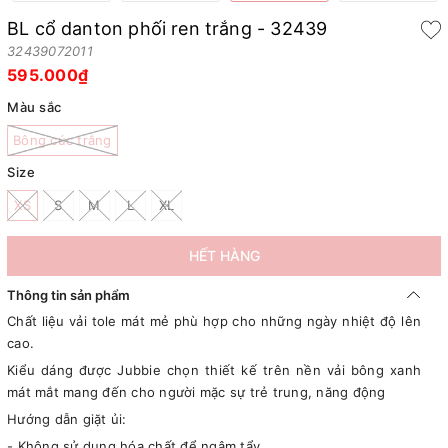
BL cổ danton phối ren trắng - 32439
32439072011
595.000₫
Màu sắc
Bông cúc trắng
Size
XS
S
M
L
XL
HẾT HÀNG
Thông tin sản phẩm
Chất liệu vải tole mát mẻ phù hợp cho những ngày nhiệt độ lên
cao.
Kiểu dáng được Jubbie chọn thiết kế trên nền vải bông xanh
mát mắt mang đến cho người mặc sự trẻ trung, năng động
Hướng dẫn giặt ủi:
- Không sử dụng hóa chất để ngâm tẩy