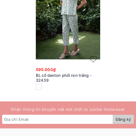
595.000₫
BL cổ danton phối ren trắng -
32439
Nhận thông tin khuyến mãi mới nhất từ Jubbie Homewear
Đăng ký