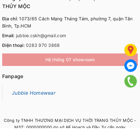
THỦY MỘC
Địa chỉ:
1073/65 Cách Mạng Tháng Tám, phường 7, quận Tân
Bình, Tp.HCM
Email:
jubbie.cskh@gmail.com
Điện thoại:
0283 970 3868
Hệ thống 07 showroom
Fanpage
Jubbie Homewear
Công ty TNHH THƯƠNG MẠI DỊCH VỤ THỜI TRANG THỦY MỘC -
MST: 0000000000 do sở Kế Hoạch và Đầu Tư cấp ngày
00/00/0000