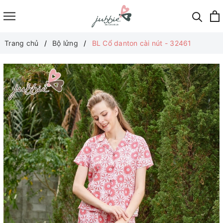
Trang chủ
Bộ lửng
BL Cổ danton cài nút - 32461