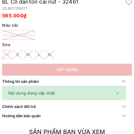
BL Cổ danton cài nút - 32461
32461109011
565.000₫
Màu sắc
Bông cúc hồng
Size
XS
S
M
L
XL
HẾT HÀNG
Thông tin sản phẩm
×
Nội dung đang cập nhật.
Chính sách đổi trả
Hướng dẫn bảo quản
SẢN PHẨM BẠN VỪA XEM