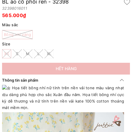
BL áo cổ phối ren - 32398
32398016011
565.000₫
Màu sắc
Bông nhí vàng
Size
XS
S
M
L
XL
HẾT HÀNG
Thông tin sản phẩm
Họa tiết bông nhí nữ tính trên nền vải tone màu vàng nhạt
dịu dàng phù hợp cho sắc Xuân đầu năm. Họa tiết bông nhí cực
kỳ dễ thương và nữ tính trên nền vải kate 100% cotton thoáng
mát mềm mịn.