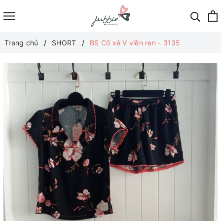
Trang chủ
SHORT
BS Cổ xẻ V viền ren - 3135