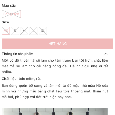
Màu sắc
Bông đen
Size
XS
S
M
L
XL
HẾT HÀNG
Thông tin sản phẩm
Một bộ đồ thoải mái sẽ làm cho tâm trạng bạn tốt hơn, chất liệu
mát mẻ sẽ làm cho cái nắng nóng đầu Hè như dịu nhẹ đi rất
nhiều.
Chất liệu: tole mềm, rũ.
Bạn đừng quên bổ sung và làm mới tủ đồ mặc nhà mùa Hè của
mình với những mẫu bằng chất liệu tole thoáng mát, thấm hút
mồ hôi, phù hợp với tiết trời hiện nay nhé.