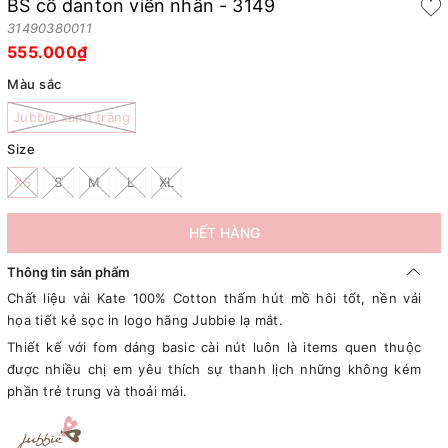
BS cổ danton viền nhân - 3149
31490380011
555.000₫
Màu sắc
Jubbie xanh trắng
Size
XS
S
M
L
XL
HẾT HÀNG
Thông tin sản phẩm
Chất liệu vải Kate 100% Cotton thấm hút mồ hôi tốt, nền vải
họa tiết kẻ sọc in logo hãng Jubbie lạ mắt.
Thiết kế với fom dáng basic cài nút luôn là items quen thuộc
được nhiều chị em yêu thích sự thanh lịch những không kém
phần trẻ trung và thoải mái.