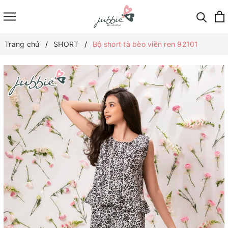
Trang chủ
SHORT
Bộ short tà bèo viền ren 92101