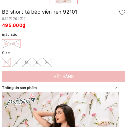
Bộ short tà bèo viền ren 92101
92101064011
495.000₫
màu sắc
Ben đen
Size
XS
S
M
L
XL
HẾT HÀNG
Thông tin sản phẩm