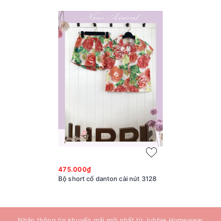
475.000₫
Bộ short cổ danton cài nút 3128
Nhận thông tin khuyến mãi mới nhất từ Jubbie Homewear