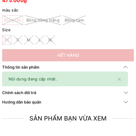
475.000₫
màu sắc
Bông tím
Bông hồng trắng
Bông cam
Size
XS
S
M
L
XL
HẾT HÀNG
Thông tin sản phẩm
×
Nội dung đang cập nhật.
Chính sách đổi trả
Hướng dẫn bảo quản
SẢN PHẨM BẠN VỪA XEM