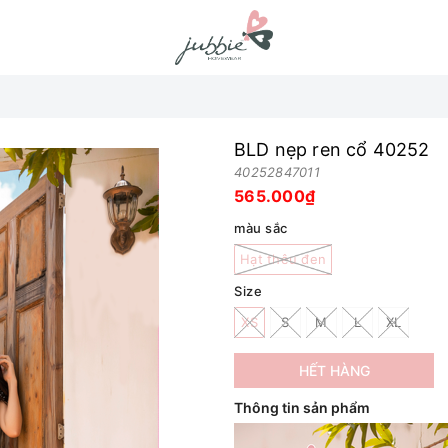
BLD nẹp ren cổ 40252
40252847011
565.000₫
màu sắc
Hạt thêu đen
Size
XS
S
M
L
XL
HẾT HÀNG
Thông tin sản phẩm