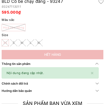
BLD Cổ bẻ chạy đăng - 93247
93247113011
595.000₫
Màu sắc
Hoa cúc hồng
Size
XS
S
M
L
XL
HẾT HÀNG
Thông tin sản phẩm
×
Nội dung đang cập nhật.
Chính sách đổi trả
Hướng dẫn bảo quản
SẢN PHẨM BẠN VỪA XEM