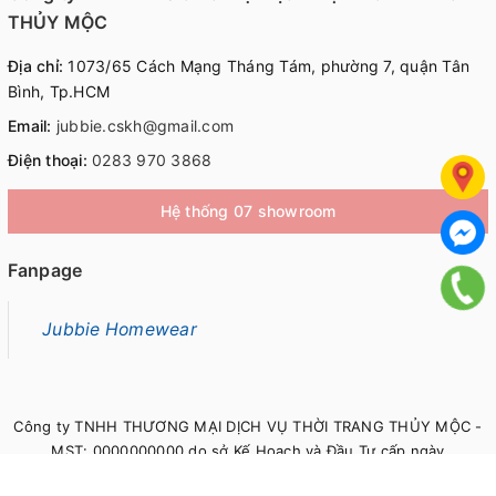
THỦY MỘC
Địa chỉ:
1073/65 Cách Mạng Tháng Tám, phường 7, quận Tân
Bình, Tp.HCM
Email:
jubbie.cskh@gmail.com
Điện thoại:
0283 970 3868
Hệ thống 07 showroom
Fanpage
Jubbie Homewear
Công ty TNHH THƯƠNG MẠI DỊCH VỤ THỜI TRANG THỦY MỘC -
MST: 0000000000 do sở Kế Hoạch và Đầu Tư cấp ngày
00/00/0000