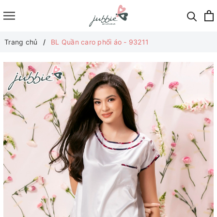
Trang chủ
BL Quần caro phối áo - 93211