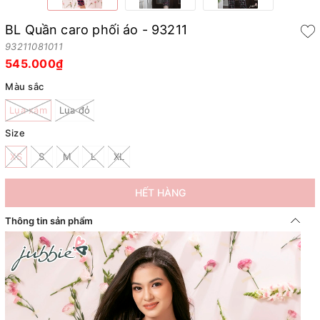
BL Quần caro phối áo - 93211
93211081011
545.000₫
Màu sắc
Lụa xám
Lụa đỏ
Size
XS
S
M
L
XL
HẾT HÀNG
Thông tin sản phẩm