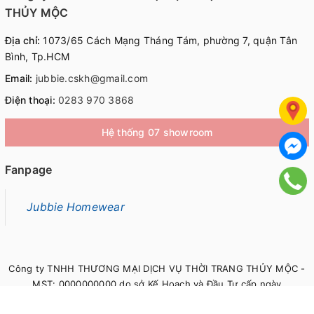
THỦY MỘC
Địa chỉ:
1073/65 Cách Mạng Tháng Tám, phường 7, quận Tân
Bình, Tp.HCM
Email:
jubbie.cskh@gmail.com
Điện thoại:
0283 970 3868
Hệ thống 07 showroom
Fanpage
Jubbie Homewear
Công ty TNHH THƯƠNG MẠI DỊCH VỤ THỜI TRANG THỦY MỘC -
MST: 0000000000 do sở Kế Hoạch và Đầu Tư cấp ngày
00/00/0000