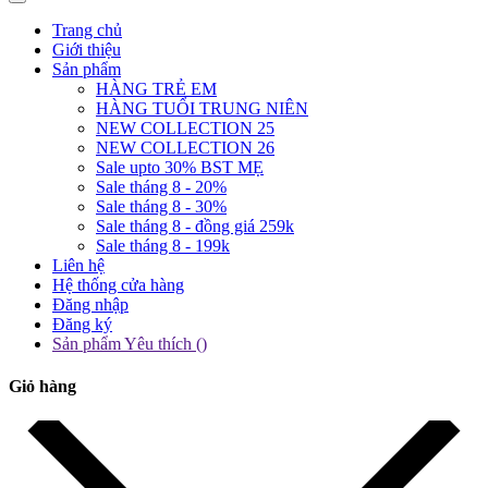
Trang chủ
Giới thiệu
Sản phẩm
HÀNG TRẺ EM
HÀNG TUỔI TRUNG NIÊN
NEW COLLECTION 25
NEW COLLECTION 26
Sale upto 30% BST MẸ
Sale tháng 8 - 20%
Sale tháng 8 - 30%
Sale tháng 8 - đồng giá 259k
Sale tháng 8 - 199k
Liên hệ
Hệ thống cửa hàng
Đăng nhập
Đăng ký
Sản phẩm Yêu thích (
)
Giỏ hàng