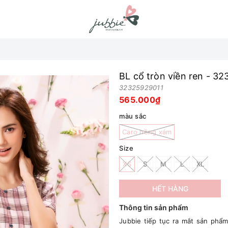
BL cổ tròn viền ren - 32
32325929011
565.000₫
màu sắc
Caro hồng xám
Size
XS
S
M
L
XL
HẾT HÀNG
Thông tin sản phẩm
Jubbie tiếp tục ra mắt sản phẩm