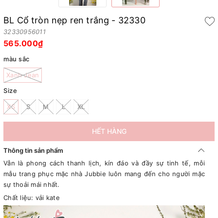
BL Cổ tròn nẹp ren trắng - 32330
32330956011
565.000₫
màu sắc
Xanh Jean
Size
XS
S
M
L
XL
HẾT HÀNG
Thông tin sản phẩm
Vẫn là phong cách thanh lịch, kín đáo và đầy sự tinh tế, mỗi
mẫu trang phục mặc nhà Jubbie luôn mang đến cho người mặc
sự thoải mái nhất.
Chất liệu: vải kate