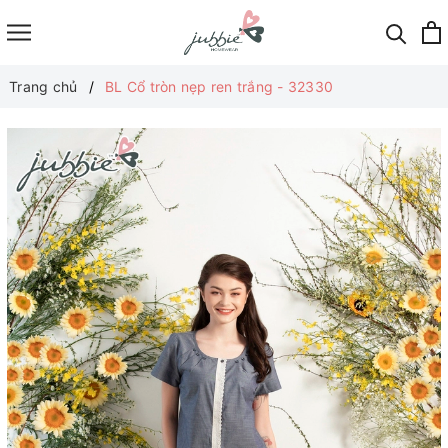
Trang chủ
BL Cổ tròn nẹp ren trắng - 32330