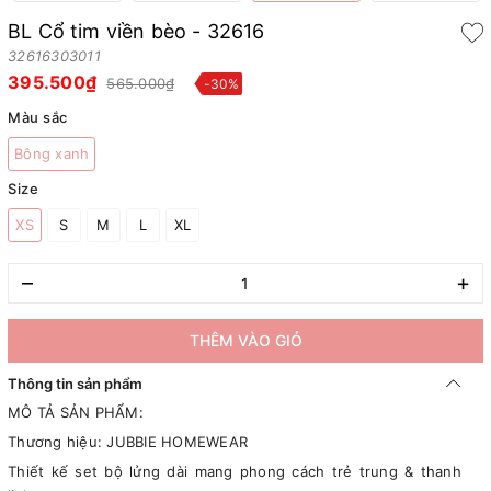
BL Cổ tim viền bèo - 32616
32616303011
395.500₫
565.000₫
-30%
Màu sắc
Bông xanh
Size
XS
S
M
L
XL
–
+
THÊM VÀO GIỎ
Thông tin sản phẩm
MÔ TẢ SẢN PHẨM:
Thương hiệu: JUBBIE HOMEWEAR
Thiết kế set bộ lửng dài mang phong cách trẻ trung & thanh