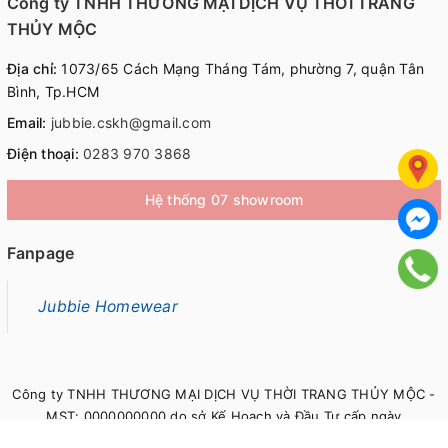
Công ty TNHH THƯƠNG MẠI DỊCH VỤ THỜI TRANG
THỦY MỘC
Địa chỉ:
1073/65 Cách Mạng Tháng Tám, phường 7, quận Tân
Bình, Tp.HCM
Email:
jubbie.cskh@gmail.com
Điện thoại:
0283 970 3868
Hệ thống 07 showroom
Fanpage
Jubbie Homewear
Công ty TNHH THƯƠNG MẠI DỊCH VỤ THỜI TRANG THỦY MỘC -
MST: 0000000000 do sở Kế Hoạch và Đầu Tư cấp ngày
00/00/0000