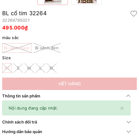
BL cổ tim 32264
32264795021
495.000₫
màu sắc
Bi xanh ngọc
Bi xanh đen
Size
XS
S
M
L
XL
HẾT HÀNG
Thông tin sản phẩm
×
Nội dung đang cập nhật.
Chính sách đổi trả
Hướng dẫn bảo quản