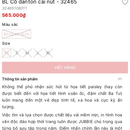
BL Cổ danton cài nút - 32465
32465108011
565.000₫
Màu sắc
Bông sò xanh
Size
XS
S
M
L
XL
HẾT HÀNG
Thông tin sản phẩm
Không thể phủ nhận sức hút từ họa tiết paisley (hay còn
được biết đến với họa tiết hình xoắn ốc, đậm chất Ba Tư)
luôn mang đến một vẻ đẹp tinh tế, xa hoa và cực kỳ ấn
tượng.
Việc tìm và lựa chọn được chất liệu vải mềm mịn, in hình hoa
văn độc đáo hợp thời trang luôn được JUBBIE chú trọng qua
từng bộ sưu tập trong năm. Điểm nhấn chính lần này là một