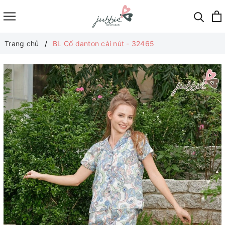
Trang chủ
BL Cổ danton cài nút - 32465