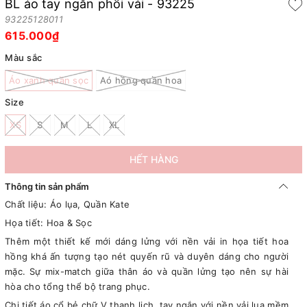
BL áo tay ngắn phối vải - 93225
93225128011
615.000₫
Màu sắc
Áo xanh quần sọc
Aó hồng quần hoa
Size
XS
S
M
L
XL
HẾT HÀNG
Thông tin sản phẩm
Chất liệu: Áo lụa, Quần Kate
Họa tiết: Hoa & Sọc
Thêm một thiết kế mới dáng lửng với nền vải in họa tiết hoa
hồng khá ấn tượng tạo nét quyến rũ và duyên dáng cho người
mặc. Sự mix-match giữa thân áo và quần lửng tạo nên sự hài
hòa cho tổng thể bộ trang phục.
Chi tiết áo cổ bẻ chữ V thanh lịch, tay ngắn với nền vải lụa mềm