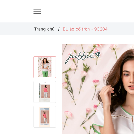
Trang chủ
BL áo cổ tròn - 93204