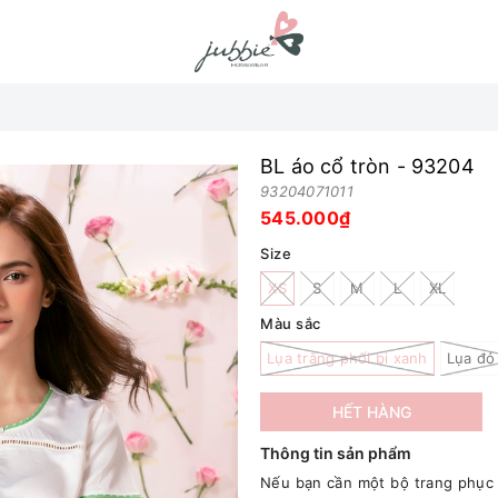
BL áo cổ tròn - 93204
93204071011
545.000₫
Size
XS
S
M
L
XL
Màu sắc
Lụa trằng phối bi xanh
Lụa đỏ
HẾT HÀNG
Thông tin sản phẩm
Nếu bạn cần một bộ trang phục m