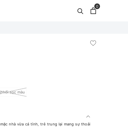
0
 phối sọc màu
ặc nhà vừa cá tính, trẻ trung lại mang sự thoải