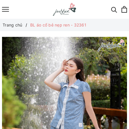
Trang chủ
BL áo cổ bẻ nẹp ren - 32361