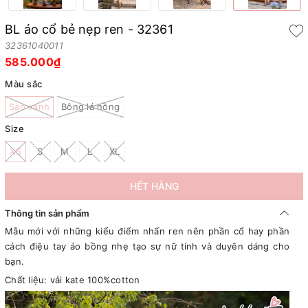
BL áo cổ bẻ nẹp ren - 32361
32361040011
585.000₫
Màu sắc
Sao xanh
Bông lá hồng
Size
XS
S
M
L
XL
HẾT HÀNG
Thông tin sản phẩm
Mẫu mới với những kiểu điểm nhấn ren nên phần cổ hay phần
cách điệu tay áo bồng nhẹ tạo sự nữ tính và duyên dáng cho
bạn.
Chất liệu: vải kate 100%cotton