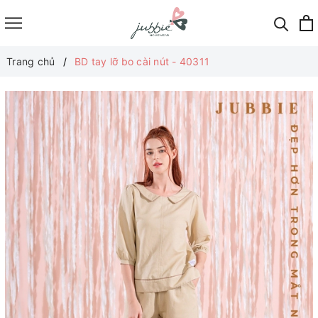
Trang chủ
BD tay lỡ bo cài nút - 40311