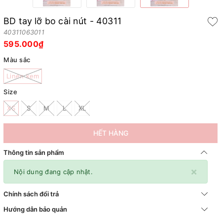
BD tay lỡ bo cài nút - 40311
40311063011
595.000₫
Màu sắc
Linen kem
Size
XS
S
M
L
XL
HẾT HÀNG
Thông tin sản phẩm
×
Nội dung đang cập nhật.
Chính sách đổi trả
Hướng dẫn bảo quản