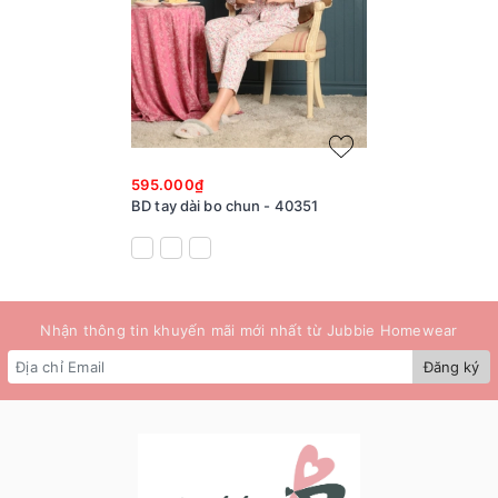
595.000₫
BD tay dài bo chun - 40351
Nhận thông tin khuyến mãi mới nhất từ Jubbie Homewear
Đăng ký