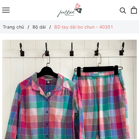
Trang chủ
Bộ dài
BD tay dài bo chun - 40351