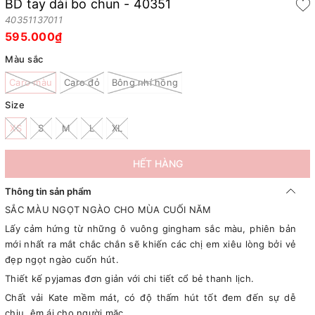
BD tay dài bo chun - 40351
40351137011
595.000₫
Màu sắc
Caro màu
Caro đỏ
Bông nhí hồng
Size
XS
S
M
L
XL
HẾT HÀNG
Thông tin sản phẩm
SẮC MÀU NGỌT NGÀO CHO MÙA CUỐI NĂM
Lấy cảm hứng từ những ô vuông gingham sắc màu, phiên bản
mới nhất ra mắt chắc chắn sẽ khiến các chị em xiêu lòng bởi vẻ
đẹp ngọt ngào cuốn hút.
Thiết kế pyjamas đơn giản với chi tiết cổ bẻ thanh lịch.
Chất vải Kate mềm mát, có độ thấm hút tốt đem đến sự dễ
chịu, êm ái cho người mặc.