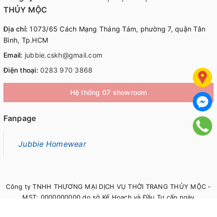
THỦY MỘC
Địa chỉ:
1073/65 Cách Mạng Tháng Tám, phường 7, quận Tân
Bình, Tp.HCM
Email:
jubbie.cskh@gmail.com
Điện thoại:
0283 970 3868
Hệ thống 07 showroom
Fanpage
Jubbie Homewear
Công ty TNHH THƯƠNG MẠI DỊCH VỤ THỜI TRANG THỦY MỘC -
MST: 0000000000 do sở Kế Hoạch và Đầu Tư cấp ngày
00/00/0000