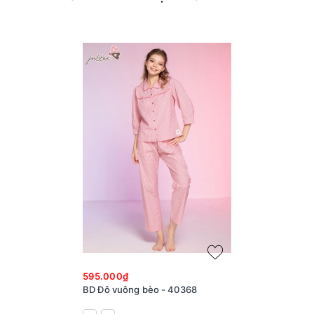
595.000₫
BD Đô vuông bèo - 40368