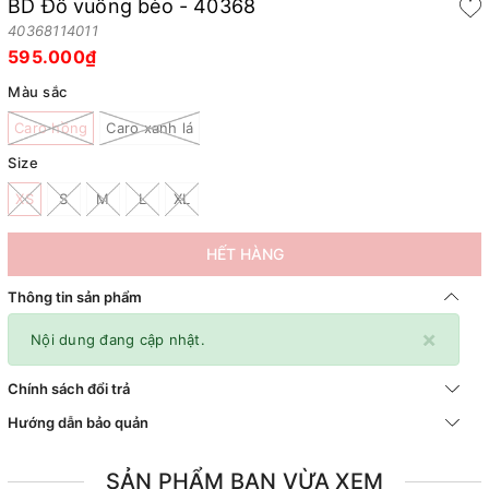
BD Đô vuông bèo - 40368
40368114011
595.000₫
Màu sắc
Caro hồng
Caro xanh lá
Size
XS
S
M
L
XL
HẾT HÀNG
Thông tin sản phẩm
×
Nội dung đang cập nhật.
Chính sách đổi trả
Hướng dẫn bảo quản
SẢN PHẨM BẠN VỪA XEM