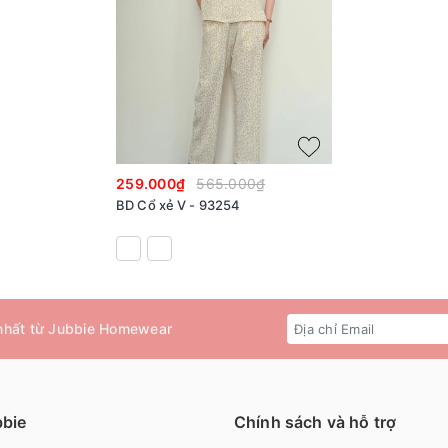
259.000₫
565.000₫
BD Cổ xẻ V - 93254
 nhất từ Jubbie Homewear
bbie
Chính sách và hỗ trợ