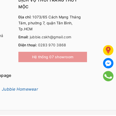
MỘC
Địa chỉ:
1073/65 Cách Mạng Tháng
Tám, phường 7, quận Tân Bình,
Tp.HCM
rả
Email:
jubbie.cskh@gmail.com
Điện thoại:
0283 970 3868
Hệ thống 07 showroom
npage
Jubbie Homewear