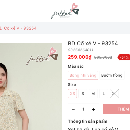
D Cổ xẻ V - 93254
BD Cổ xẻ V - 93254
93254264011
259.000₫
565.000₫
-54%
Màu sắc
Bông nhí vàng
Bướm hồng
Size
XS
S
M
L
XL
–
+
THÊM 
Thông tin sản phẩm
Set bộ dài Lụa cổ xẻ V