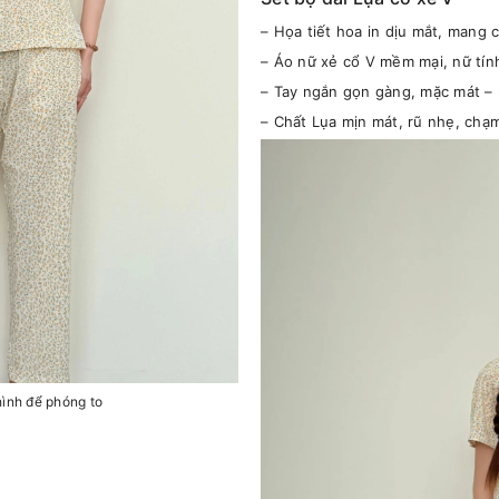
– Họa tiết hoa in dịu mắt, mang 
– Áo nữ xẻ cổ V mềm mại, nữ tín
– Tay ngắn gọn gàng, mặc mát –
– Chất Lụa mịn mát, rũ nhẹ, chạm
hình để phóng to