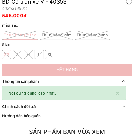
BD Cổ tròn xẻ V - 40353
40353145011
545.000₫
màu sắc
Thun bông trắng
Thun bông xám
Thun bông xanh
Size
XS
S
M
L
XL
HẾT HÀNG
Thông tin sản phẩm
×
Nội dung đang cập nhật.
Chính sách đổi trả
Hướng dẫn bảo quản
SẢN PHẨM BẠN VỪA XEM