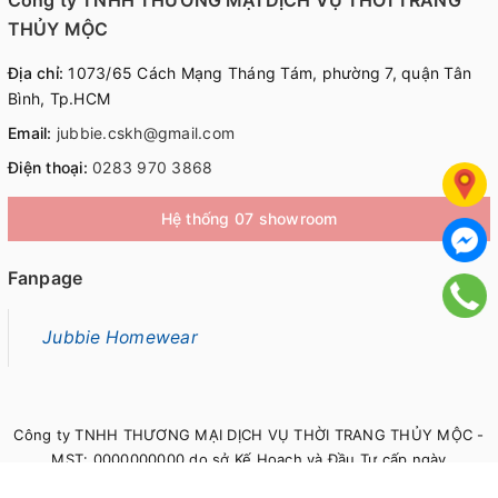
Công ty TNHH THƯƠNG MẠI DỊCH VỤ THỜI TRANG
THỦY MỘC
Địa chỉ:
1073/65 Cách Mạng Tháng Tám, phường 7, quận Tân
Bình, Tp.HCM
Email:
jubbie.cskh@gmail.com
Điện thoại:
0283 970 3868
Hệ thống 07 showroom
Fanpage
Jubbie Homewear
Công ty TNHH THƯƠNG MẠI DỊCH VỤ THỜI TRANG THỦY MỘC -
MST: 0000000000 do sở Kế Hoạch và Đầu Tư cấp ngày
00/00/0000