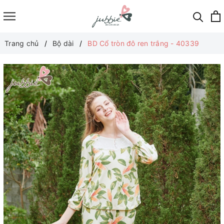
Trang chủ
Bộ dài
BD Cổ tròn đô ren trắng - 40339