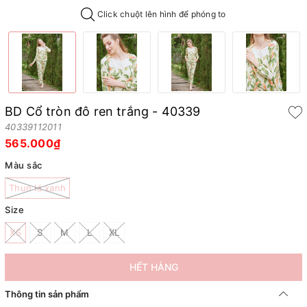
Click chuột lên hình để phóng to
BD Cổ tròn đô ren trắng - 40339
40339112011
565.000₫
Màu sắc
Thun lá xanh
Size
XS
S
M
L
XL
HẾT HÀNG
Thông tin sản phẩm