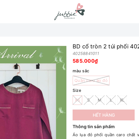
BD cổ tròn 2 túi phối 4
40258841011
585.000₫
màu sắc
Quần caro áo đỏ
Size
XS
S
M
L
XL
HẾT HÀNG
Thông tin sản phẩm
Áo lụa đỏ phối quần caro chất 