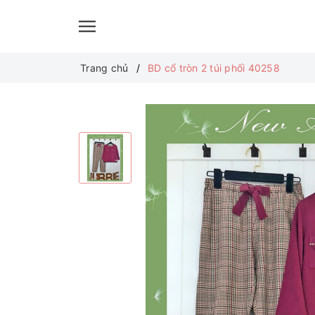
Trang chủ
BD cổ tròn 2 túi phối 40258