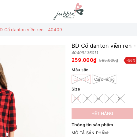
D Cổ danton viền ren - 40409
BD Cổ danton viền ren 
40409236011
259.000₫
595.000₫
-56%
Màu sắc
Caro đỏ
Caro hồng
Size
XS
S
M
L
XL
HẾT HÀNG
Thông tin sản phẩm
MÔ TẢ SẢN PHẨM: