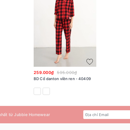
259.000₫
595.000₫
BD Cổ danton viền ren - 40409
 nhất từ Jubbie Homewear