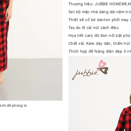
Thương hiệu: JUBBIE HOMEWEA
Set bộ mặc nhà dáng dài nằm tr
Thiết kế cổ bẻ danton phối may v
Tay áo lỡ cài nút cách điệu
Họa tiết caro đỏ đen nổi bật phù 
Chất vải: Kate dày dặn, thấm hút
Thích hợp để Nàng diện đẹp ở nh
hình để phóng to