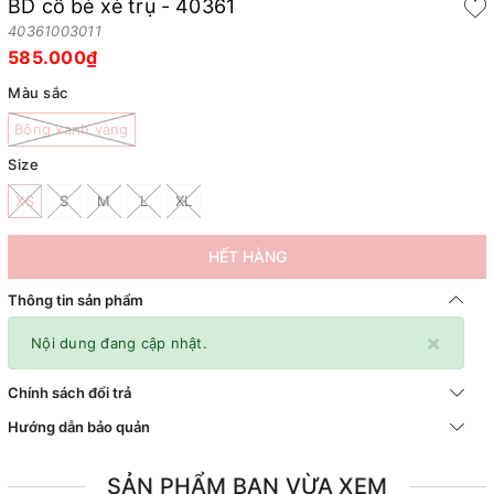
BD cổ bẻ xẻ trụ - 40361
40361003011
585.000₫
Màu sắc
Bông xanh vàng
Size
XS
S
M
L
XL
HẾT HÀNG
Thông tin sản phẩm
×
Nội dung đang cập nhật.
Chính sách đổi trả
Hướng dẫn bảo quản
SẢN PHẨM BẠN VỪA XEM