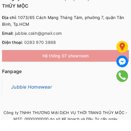
THỦY MỘC
Địa chỉ:
1073/65 Cách Mạng Tháng Tám, phường 7, quận Tân
Bình, Tp.HCM
Email:
jubbie.cskh@gmail.com
Điện thoại:
0283 970 3868
Hệ thống 07 showroom
Fanpage
Jubbie Homewear
Công ty TNHH THƯƠNG MẠI DỊCH VỤ THỜI TRANG THỦY MỘC -
MST: 0000000000 do sở Kế Hoạch và Đầu Tư cấp ngày
00/00/0000